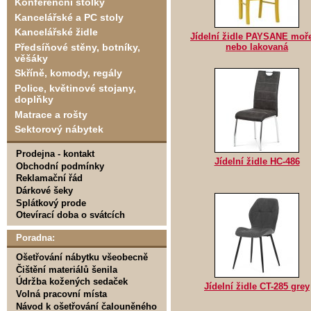
Konferenční stolky
Kancelářské a PC stoly
Kancelářské židle
Jídelní židle PAYSANE moř
Předsíňové stěny, botníky,
nebo lakovaná
věšáky
Skříně, komody, regály
Police, květinové stojany,
doplňky
Matrace a rošty
Sektorový nábytek
Prodejna - kontakt
Jídelní židle HC-486
Obchodní podmínky
Reklamační řád
Dárkové šeky
Splátkový prode
Otevírací doba o svátcích
Poradna:
Ošetřování nábytku všeobecně
Čištění materiálů šenila
Údržba kožených sedaček
Jídelní židle CT-285 grey
Volná pracovní místa
Návod k ošetřování čalouněného