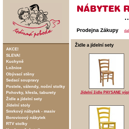
Prodejna Zákupy
da
Židle a jídelní sety
AKCE!
SLEVA!
Kuchyně
Ložnice
Obývací stěny
Sedací soupravy
Postele, válendy, noční stolky
Jídelní židle PAYSANE výpl
Pohovky, křesla, taburety
Židle a jídelní sety
Jídelní stoly
Smrkový nábytek - masiv
Borovicový nábytek
RTV stolky