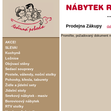
Prodejna Zákupy
da
Promiňte, požadovaný dokument ne
AKCE!
SLEVA!
Kuchyně
Ložnice
Obývací stěny
Sedací soupravy
Postele, válendy, noční stolky
Pohovky, křesla, taburety
Židle a jídelní sety
Jídelní stoly
Smrkový nábytek - masiv
Borovicový nábytek
RTV stolky