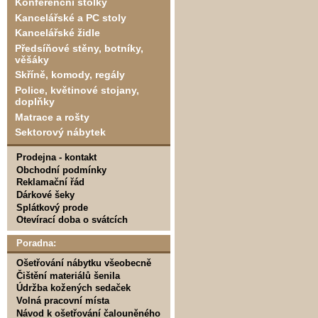
Konferenční stolky
Kancelářské a PC stoly
Kancelářské židle
Předsíňové stěny, botníky,
věšáky
Skříně, komody, regály
Police, květinové stojany,
doplňky
Matrace a rošty
Sektorový nábytek
Prodejna - kontakt
Obchodní podmínky
Reklamační řád
Dárkové šeky
Splátkový prode
Otevírací doba o svátcích
Poradna:
Ošetřování nábytku všeobecně
Čištění materiálů šenila
Údržba kožených sedaček
Volná pracovní místa
Návod k ošetřování čalouněného