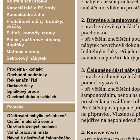
- nábytek nesmí přicházet
Konferenční stolky
umístěn do vlhkého prostř
Kancelářské a PC stoly
Kancelářské židle
2.
Dřevěné a laminované 
Předsíňové stěny, botníky,
- prach z dřevěných částí
věšáky
prachovkou
Skříně, komody, regály
- při větším znečištění po
Police, květinové stojany,
nábytek povrchově dokon
doplňky
ředitelnými laky. Při jeho
Matrace a rošty
návodu na použití, který j
Sektorový nábytek
Prodejna - kontakt
3.
Čalouněné části nábytk
Obchodní podmínky
- prach z čalouněných čá
Reklamační řád
pomocí vysavače
Dárkové šeky
- při větším znečištění do
Splátkový prode
šamponováním, pěnou na n
Otevírací doba o svátcích
prostředku provádíme s oh
Při čištění postupujeme p
Poradna:
na přípravku. Vlastnosti 
Ošetřování nábytku všeobecně
nejdříve na nepohledové č
Čištění materiálů šenila
Údržba kožených sedaček
4.
Kovové části:
Volná pracovní místa
Návod k ošetřování čalouněného
- zrcadlového lesku těcht