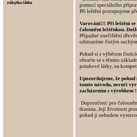
nábytku-látka
pomocí speciálního přípr
Při leštění postupujeme p
Varování!!! Při leštění s
čalounění leštěnkou. Došl
Případné znečištění dřevě
odstraníme čistým suchým
Pokud si s výběrem čistíc
obraťte se s těmito základ
potahové látky, na kompet
Upozorňujeme, že pokud 
tomto návodu, neručí vý
zacházením s výrobkem !
Doporučení: pro čalouněné
tkanina. Její životnost pro
pokud ji nebudete vystav