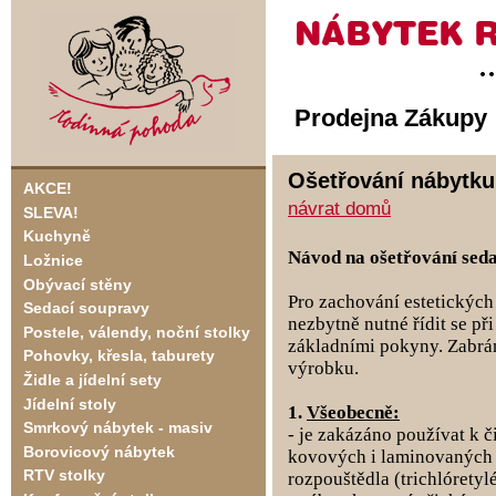
Prodejna Zákupy
Ošetřování nábytk
AKCE!
návrat domů
SLEVA!
Kuchyně
Návod na ošetřování seda
Ložnice
Obývací stěny
Pro zachování estetických 
Sedací soupravy
nezbytně nutné řídit se př
Postele, válendy, noční stolky
základními pokyny. Zabrá
Pohovky, křesla, taburety
výrobku.
Židle a jídelní sety
Jídelní stoly
1.
Všeobecně:
Smrkový nábytek - masiv
- je zakázáno používat k 
Borovicový nábytek
kovových i laminovaných 
RTV stolky
rozpouštědla (trichlóretylé