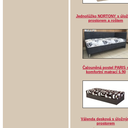
Jednolůžko NORTONY s úlo
prostorem a roštem
Čalouněná postel PARIS 
komfortní matrací š.90
Válenda desková s úložn
prostorem