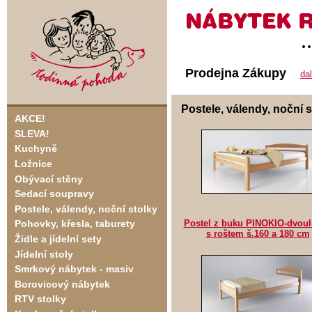
Prodejna Zákupy
da
Postele, válendy, noční s
AKCE!
SLEVA!
Kuchyně
Ložnice
Obývací stěny
Sedací soupravy
Postele, válendy, noční stolky
Postel z buku PINOKIO-dvou
Pohovky, křesla, taburety
s roštem š.160 a 180 cm
Židle a jídelní sety
Jídelní stoly
Smrkový nábytek - masiv
Borovicový nábytek
RTV stolky