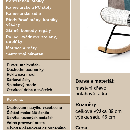
Konferenční stolky
Kancelářské a PC stoly
Kancelářské židle
Předsíňové stěny, botníky,
věšáky
Skříně, komody, regály
Police, květinové stojany,
doplňky
Matrace a rošty
Sektorový nábytek
Prodejna - kontakt
Obchodní podmínky
Reklamační řád
Dárkové šeky
Barva a materiál:
Splátkový prode
masivní dřevo
Otevírací doba o svátcích
potahová látka
Poradna:
Rozměry:
Ošetřování nábytku všeobecně
celková výška 89 cm
Čištění materiálů šenila
výška sedu 46 cm
Údržba kožených sedaček
Volná pracovní místa
Cena:
Návod k ošetřování čalouněného