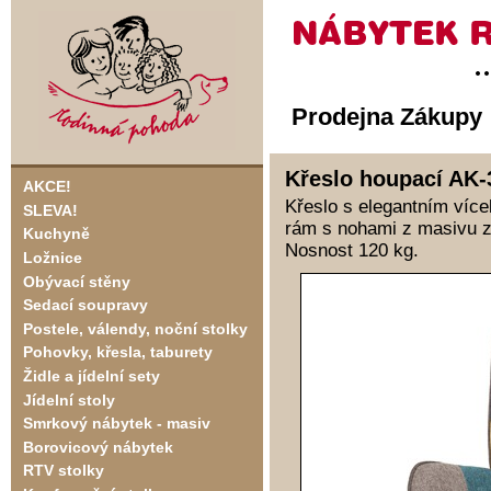
Prodejna Zákupy
Křeslo houpací AK-
AKCE!
Křeslo s elegantním ví
SLEVA!
rám s nohami z masivu za
Kuchyně
Nosnost 120 kg.
Ložnice
Obývací stěny
Sedací soupravy
Postele, válendy, noční stolky
Pohovky, křesla, taburety
Židle a jídelní sety
Jídelní stoly
Smrkový nábytek - masiv
Borovicový nábytek
RTV stolky