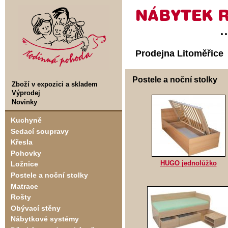
Prodejna Litoměřice
Postele a noční stolky
Zboží v expozici a skladem
Výprodej
Novinky
Kuchyně
Sedací soupravy
Křesla
Pohovky
HUGO jednolůžko
Ložnice
Postele a noční stolky
Matrace
Rošty
Obývací stěny
Nábytkové systémy