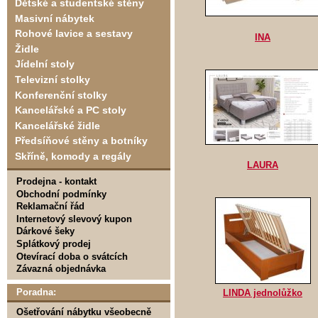
Dětské a studentské stěny
Masivní nábytek
Rohové lavice a sestavy
INA
Židle
Jídelní stoly
Televizní stolky
Konferenční stolky
Kancelářské a PC stoly
Kancelářské židle
Předsíňové stěny a botníky
Skříně, komody a regály
LAURA
Prodejna - kontakt
Obchodní podmínky
Reklamační řád
Internetový slevový kupon
Dárkové šeky
Splátkový prodej
Otevírací doba o svátcích
Závazná objednávka
Poradna:
LINDA jednolůžko
Ošetřování nábytku všeobecně