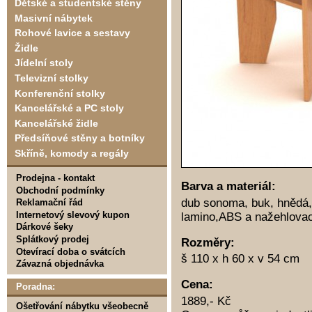
Dětské a studentské stěny
Masivní nábytek
Rohové lavice a sestavy
Židle
Jídelní stoly
Televizní stolky
Konferenční stolky
Kancelářské a PC stoly
Kancelářské židle
Předsíňové stěny a botníky
Skříně, komody a regály
Prodejna - kontakt
Barva a materiál:
Obchodní podmínky
dub sonoma, buk, hnědá,
Reklamační řád
Internetový slevový kupon
lamino,ABS a nažehlovac
Dárkové šeky
Splátkový prodej
Rozměry:
Otevírací doba o svátcích
š 110 x h 60 x v 54 cm
Závazná objednávka
Cena:
Poradna:
1889,- Kč
Ošetřování nábytku všeobecně