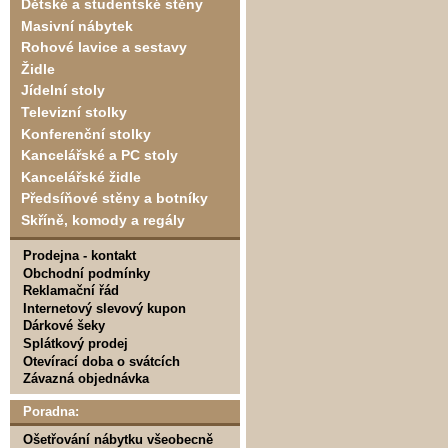
Dětské a studentské stěny
Masivní nábytek
Rohové lavice a sestavy
Židle
Jídelní stoly
Televizní stolky
Konferenční stolky
Kancelářské a PC stoly
Kancelářské židle
Předsíňové stěny a botníky
Skříně, komody a regály
Prodejna - kontakt
Obchodní podmínky
Reklamační řád
Internetový slevový kupon
Dárkové šeky
Splátkový prodej
Otevírací doba o svátcích
Závazná objednávka
Poradna:
Ošetřování nábytku všeobecně